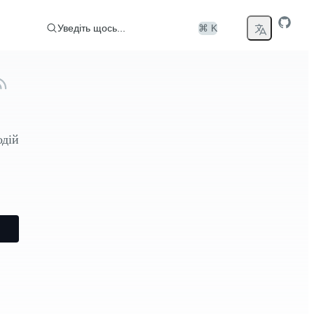
Уведіть щось...
⌘ K
одій