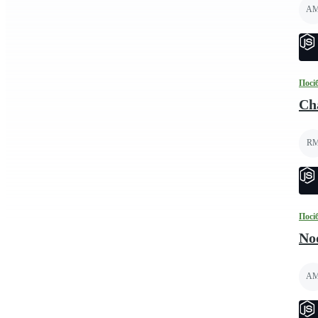
A
Посі
Cha
R
Посі
Nod
A