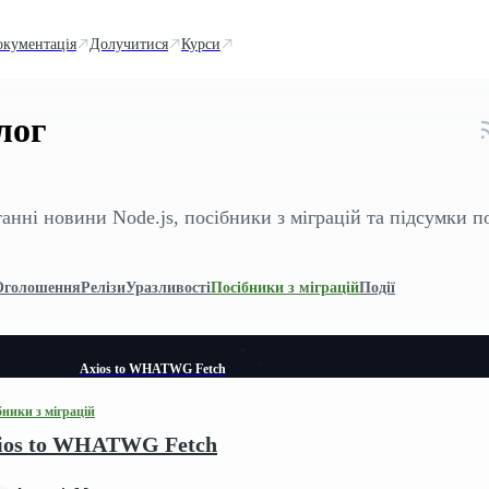
окументація
Долучитися
Курси
лог
анні новини Node.js, посібники з міграцій та підсумки п
Оголошення
Релізи
Уразливості
Посібники з міграцій
Події
Axios to WHATWG Fetch
бники з міграцій
ios to WHATWG Fetch