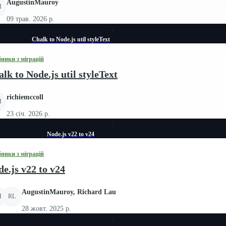
AugustinMauroy
M
09 трав. 2026 р.
Chalk to Node.js util styleText
бники з міграцій
lk to Node.js util styleText
richiemccoll
M
23 січ. 2026 р.
Node.js v22 to v24
бники з міграцій
e.js v22 to v24
AugustinMauroy, Richard Lau
M
RL
28 жовт. 2025 р.