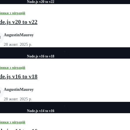
Node.js v20 to v22
бники з міграцій
e.js v20 to v22
AugustinMauroy
M
28 жовт. 2025 р.
Node.js v16 to v18
бники з міграцій
e.js v16 to v18
AugustinMauroy
M
28 жовт. 2025 р.
Node.js v14 to v16
бники з міграцій