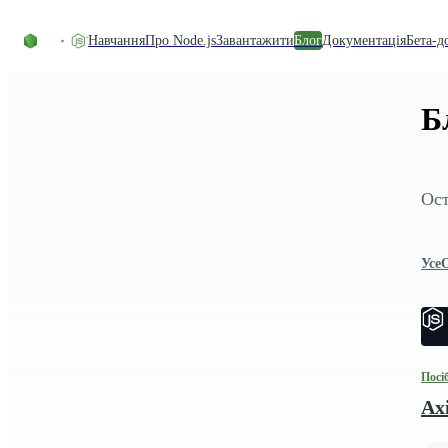
Перейти до вмісту
Навчання
Про Node.js
Завантажити
Блог
Документація
Бета-д
Б
Ост
Усе
Посі
Ax