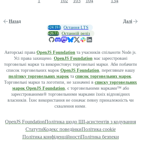
1
102
103
104
134
Назад
Далі
v24.19.0
Остання LTS
v26.7.0
Останній реліз
Авторські права
OpenJS Foundation
та учасників спільноти Node.js.
Усі права захищено.
OpenJS Foundation
має зареєстровані
торговельні марки та використовує торговельні марки. Аби побачити
список торговельних марок
OpenJS Foundation
, перегляньте нашу
політику торговельних марок
та
список торговельних марок
.
Торговельні марки та логотипи, не зазначені в
списку торговельних
марок OpenJS Foundation
, є торговельними марками™ або
зареєстрованими® торговельними марками їхніх відповідних
власників. Їхнє використання не означає певну приналежність чи
схвалення ними.
OpenJS Foundation
Політика щодо ШІ-асистентів з кодування
Статути
Кодекс поведінки
Політика cookie
Політика конфіденційності
Політика безпеки