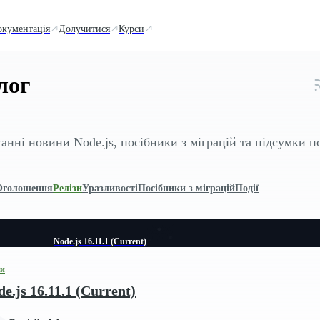
окументація
Долучитися
Курси
лог
анні новини Node.js, посібники з міграцій та підсумки п
Оголошення
Релізи
Уразливості
Посібники з міграцій
Події
Node.js 16.11.1 (Current)
зи
e.js 16.11.1 (Current)