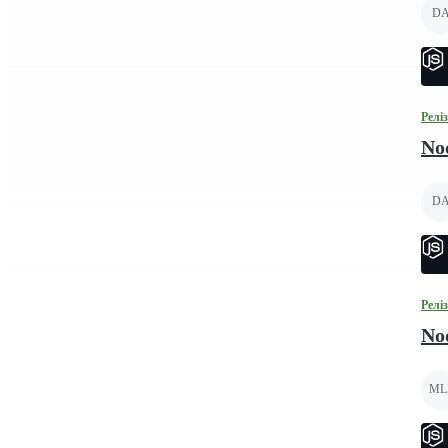
D
Релі
Nod
D
Релі
Nod
ML