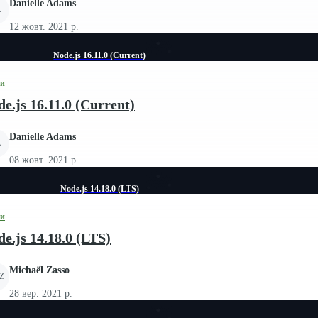
Danielle Adams
A
12 жовт. 2021 р.
Node.js 16.11.0 (Current)
зи
e.js 16.11.0 (Current)
Danielle Adams
A
08 жовт. 2021 р.
Node.js 14.18.0 (LTS)
зи
e.js 14.18.0 (LTS)
Michaël Zasso
Z
28 вер. 2021 р.