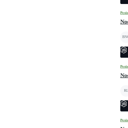
Релі
Nod
BN
Релі
Nod
R
Релі