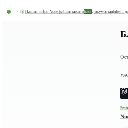
Перейти до вмісту
Навчання
Про Node.js
Завантажити
Блог
Документація
Бета-д
Б
Ост
Усе
Релі
Nod