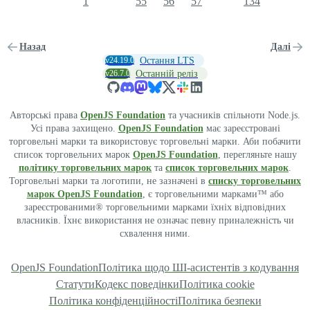
1
55
56
57
134
Назад
Далі
v24.19.0
Остання LTS
v26.7.0
Останній реліз
Авторські права
OpenJS Foundation
та учасників спільноти Node.js.
Усі права захищено.
OpenJS Foundation
має зареєстровані
торговельні марки та використовує торговельні марки. Аби побачити
список торговельних марок
OpenJS Foundation
, перегляньте нашу
політику торговельних марок
та
список торговельних марок
.
Торговельні марки та логотипи, не зазначені в
списку торговельних
марок OpenJS Foundation
, є торговельними марками™ або
зареєстрованими® торговельними марками їхніх відповідних
власників. Їхнє використання не означає певну приналежність чи
схвалення ними.
OpenJS Foundation
Політика щодо ШІ-асистентів з кодування
Статути
Кодекс поведінки
Політика cookie
Політика конфіденційності
Політика безпеки