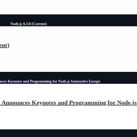
Node.js 6.3.0 (Current)
ent)
ces Keynotes and Programming for Node.js Interactive Europe
n Announces Keynotes and Programming for Node.js 