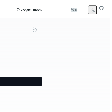
Уведіть щось...
⌘ K