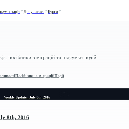
окументація
Долучитися
Курси
js, посібники з міграцій та підсумки подій
зливості
Посібники з міграцій
Події
Weekly Update - July 8th, 2016
ly 8th, 2016