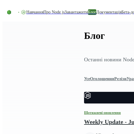
Перейти до вмісту
Навчання
Про Node.js
Завантажити
Блог
Документація
Бета-д
Блог
Останні новини Node.
Усе
Оголошення
Релізи
Ура
Щотижневі оновлення
Weekly Update - Ju