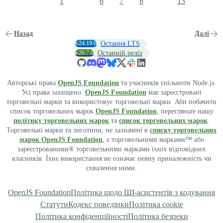
1
6
7
8
13
Назад
Далі
v24.19.0
Остання LTS
v26.7.0
Останній реліз
Авторські права
OpenJS Foundation
та учасників спільноти Node.js.
Усі права захищено.
OpenJS Foundation
має зареєстровані
торговельні марки та використовує торговельні марки. Аби побачити
список торговельних марок
OpenJS Foundation
, перегляньте нашу
політику торговельних марок
та
список торговельних марок
.
Торговельні марки та логотипи, не зазначені в
списку торговельних
марок OpenJS Foundation
, є торговельними марками™ або
зареєстрованими® торговельними марками їхніх відповідних
власників. Їхнє використання не означає певну приналежність чи
схвалення ними.
OpenJS Foundation
Політика щодо ШІ-асистентів з кодування
Статути
Кодекс поведінки
Політика cookie
Політика конфіденційності
Політика безпеки