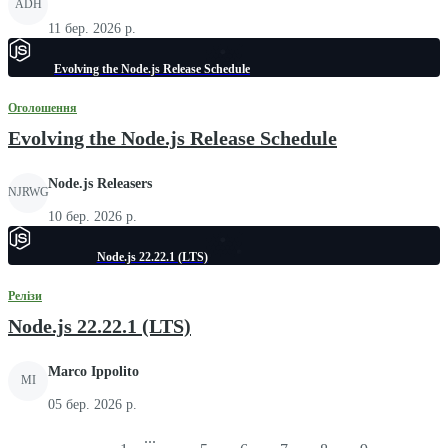
ADH
11 бер. 2026 р.
Evolving the Node.js Release Schedule
Оголошення
Evolving the Node.js Release Schedule
Node.js Releasers
NJRWG
10 бер. 2026 р.
Node.js 22.22.1 (LTS)
Релізи
Node.js 22.22.1 (LTS)
Marco Ippolito
MI
05 бер. 2026 р.
...