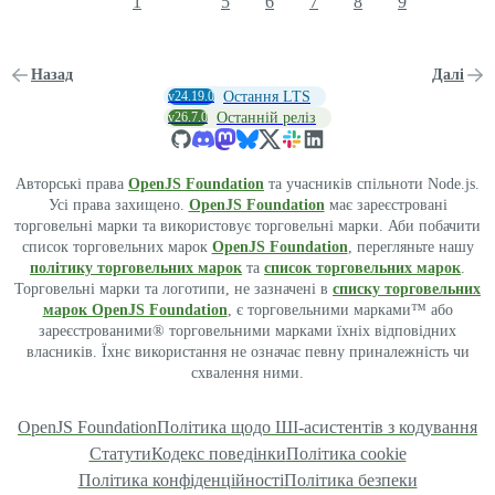
1
5
6
7
8
9
Назад
Далі
v24.19.0
Остання LTS
v26.7.0
Останній реліз
Авторські права
OpenJS Foundation
та учасників спільноти Node.js.
Усі права захищено.
OpenJS Foundation
має зареєстровані
торговельні марки та використовує торговельні марки. Аби побачити
список торговельних марок
OpenJS Foundation
, перегляньте нашу
політику торговельних марок
та
список торговельних марок
.
Торговельні марки та логотипи, не зазначені в
списку торговельних
марок OpenJS Foundation
, є торговельними марками™ або
зареєстрованими® торговельними марками їхніх відповідних
власників. Їхнє використання не означає певну приналежність чи
схвалення ними.
OpenJS Foundation
Політика щодо ШІ-асистентів з кодування
Статути
Кодекс поведінки
Політика cookie
Політика конфіденційності
Політика безпеки