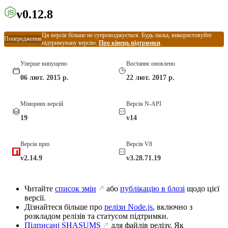
v0.12.8
Ця версія більше не супроводжується. Будь ласка, використовуйте
Попередження
підтримувану версію.
Про кінець підтримки
.
Уперше випущено
Востаннє оновлено
06 лют. 2015 р.
22 лют. 2017 р.
Мінорних версій
Версія N-API
19
v14
Версія npm
Версія V8
v2.14.9
v3.28.71.19
Читайте
список змін
або
публікацію в блозі
щодо цієї
версії.
Дізнайтеся більше про
релізи Node.js
, включно з
розкладом релізів та статусом підтримки.
Підписані SHASUMS
для файлів релізу. Як