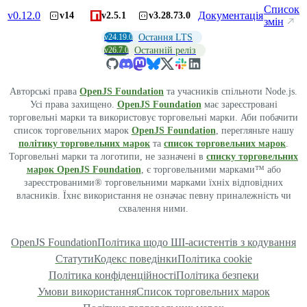
Список
v
0.12.0
Документація
v14
v2.5.1
v3.28.73.0
змін
v24.19.0
Остання LTS
v26.7.0
Останній реліз
Авторські права
OpenJS Foundation
та учасників спільноти Node.js.
Усі права захищено.
OpenJS Foundation
має зареєстровані
торговельні марки та використовує торговельні марки. Аби побачити
список торговельних марок
OpenJS Foundation
, перегляньте нашу
політику торговельних марок
та
список торговельних марок
.
Торговельні марки та логотипи, не зазначені в
списку торговельних
марок OpenJS Foundation
, є торговельними марками™ або
зареєстрованими® торговельними марками їхніх відповідних
власників. Їхнє використання не означає певну приналежність чи
схвалення ними.
OpenJS Foundation
Політика щодо ШІ-асистентів з кодування
Статути
Кодекс поведінки
Політика cookie
Політика конфіденційності
Політика безпеки
Умови використання
Список торговельних марок