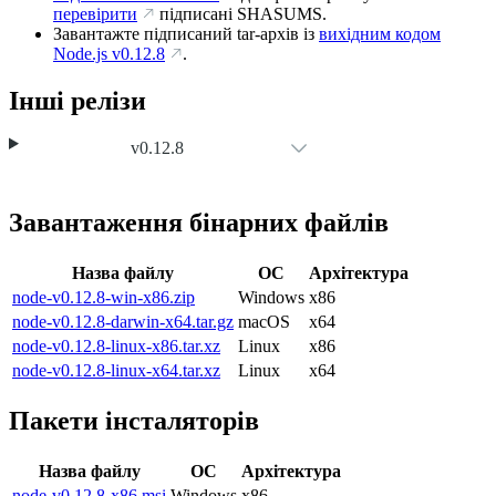
перевірити
підписані SHASUMS.
Завантажте підписаний tar-архів із
вихідним кодом
Node.js
v0.12.8
.
Інші релізи
v0.12.8
Завантаження бінарних файлів
Назва файлу
ОС
Архітектура
node-v0.12.8-win-x86.zip
Windows
x86
node-v0.12.8-darwin-x64.tar.gz
macOS
x64
node-v0.12.8-linux-x86.tar.xz
Linux
x86
node-v0.12.8-linux-x64.tar.xz
Linux
x64
Пакети інсталяторів
Назва файлу
ОС
Архітектура
node-v0.12.8-x86.msi
Windows
x86