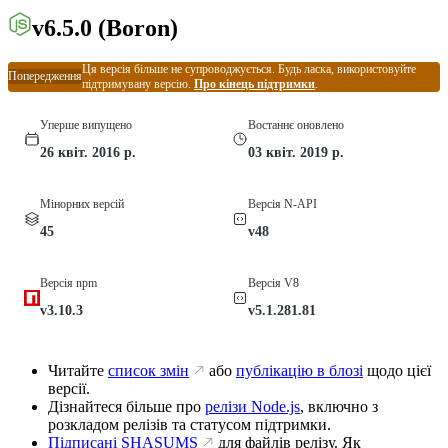
v6.5.0
(Boron)
Ця версія більше не супроводжується. Будь ласка, використовуйте
Попередження
підтримувану версію.
Про кінець підтримки
.
Уперше випущено
Востаннє оновлено
26 квіт. 2016 р.
03 квіт. 2019 р.
Мінорних версій
Версія N-API
45
v48
Версія npm
Версія V8
v3.10.3
v5.1.281.81
Читайте
список змін
або
публікацію в блозі
щодо цієї
версії.
Дізнайтеся більше про
релізи Node.js
, включно з
розкладом релізів та статусом підтримки.
Підписані SHASUMS
для файлів релізу. Як