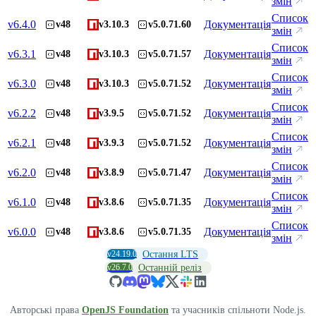
змін
Список
v
6.4.0
Документація
v48
v3.10.3
v5.0.71.60
змін
Список
v
6.3.1
Документація
v48
v3.10.3
v5.0.71.57
змін
Список
v
6.3.0
Документація
v48
v3.10.3
v5.0.71.52
змін
Список
v
6.2.2
Документація
v48
v3.9.5
v5.0.71.52
змін
Список
v
6.2.1
Документація
v48
v3.9.3
v5.0.71.52
змін
Список
v
6.2.0
Документація
v48
v3.8.9
v5.0.71.47
змін
Список
v
6.1.0
Документація
v48
v3.8.6
v5.0.71.35
змін
Список
v
6.0.0
Документація
v48
v3.8.6
v5.0.71.35
змін
v24.19.0
Остання LTS
v26.7.0
Останній реліз
Авторські права
OpenJS Foundation
та учасників спільноти Node.js.