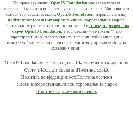
Усі права захищено.
OpenJS Foundation
має зареєстровані
торговельні марки та використовує торговельні марки. Аби побачити
список торговельних марок
OpenJS Foundation
, перегляньте нашу
політику торговельних марок
та
список торговельних марок
.
Торговельні марки та логотипи, не зазначені в
списку торговельних
марок OpenJS Foundation
, є торговельними марками™ або
зареєстрованими® торговельними марками їхніх відповідних
власників. Їхнє використання не означає певну приналежність чи
схвалення ними.
OpenJS Foundation
Політика щодо ШІ-асистентів з кодування
Статути
Кодекс поведінки
Політика cookie
Політика конфіденційності
Політика безпеки
Умови використання
Список торговельних марок
Політика торговельних марок