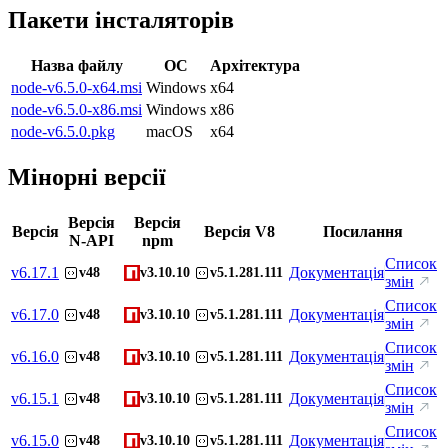
Пакети інсталяторів
Назва файлу
ОС
Архітектура
node-v6.5.0-x64.msi
Windows
x64
node-v6.5.0-x86.msi
Windows
x86
node-v6.5.0.pkg
macOS
x64
Мінорні версії
Версія
Версія
Версія
Версія V8
Посилання
N-API
npm
Список
v
6.17.1
Документація
v48
v3.10.10
v5.1.281.111
змін
Список
v
6.17.0
Документація
v48
v3.10.10
v5.1.281.111
змін
Список
v
6.16.0
Документація
v48
v3.10.10
v5.1.281.111
змін
Список
v
6.15.1
Документація
v48
v3.10.10
v5.1.281.111
змін
Список
v
6.15.0
Документація
v48
v3.10.10
v5.1.281.111