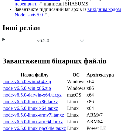
перевірити
підписані SHASUMS.
Завантажте підписаний tar-архів із
вихідним кодом
Node.js
v6.5.0
.
Інші релізи
v6.5.0
Завантаження бінарних файлів
Назва файлу
ОС
Архітектура
node-v6.5.0-win-x64.zip
Windows
x64
node-v6.5.0-win-x86.zip
Windows
x86
node-v6.5.0-darwin-x64.tar.gz
macOS
x64
node-v6.5.0-linux-x86.tar.xz
Linux
x86
node-v6.5.0-linux-x64.tar.xz
Linux
x64
node-v6.5.0-linux-armv7l.tar.xz
Linux
ARMv7
node-v6.5.0-linux-arm64.tar.xz
Linux
ARM64
node-v6.5.0-linux-ppc64le.tar.xz
Linux
Power LE