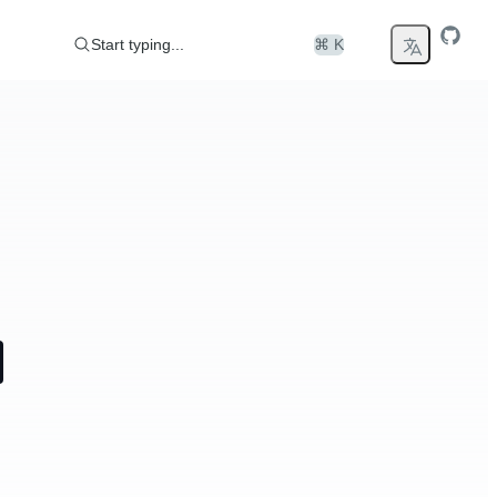
Start typing...
⌘ K