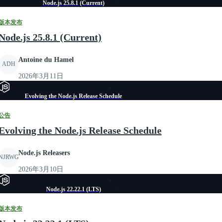
Node.js 25.8.1 (Current)
版本发布
Node.js 25.8.1 (Current)
Antoine du Hamel
ADH
2026年3月11日
Evolving the Node.js Release Schedule
公告
Evolving the Node.js Release Schedule
Node.js Releasers
NJRWG
2026年3月10日
Node.js 22.22.1 (LTS)
版本发布