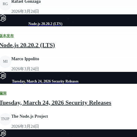
Rafael Gonzaga
RG
2026年3月24日
Node.js 20.20.2 (LTS)
版本发布
Node.js 20.20.2 (LTS)
Marco Ippolito
MI
2026年3月24日
Tuesday, March 24, 2026 Security Releases
漏洞
Tuesday, March 24, 2026 Security Releases
The Node.js Project
TNJP
2026年3月24日