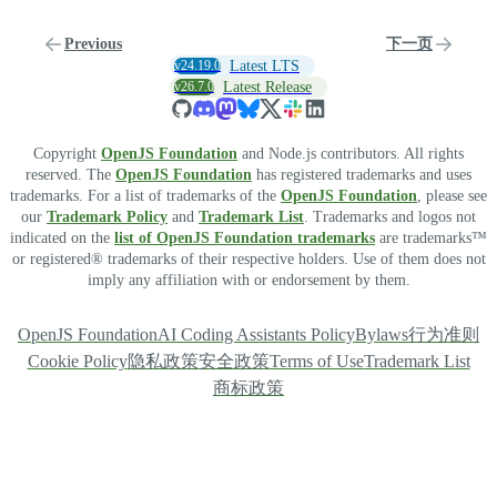
Previous
下一页
v24.19.0
Latest LTS
v26.7.0
Latest Release
Copyright
OpenJS Foundation
and Node.js contributors. All rights
reserved. The
OpenJS Foundation
has registered trademarks and uses
trademarks. For a list of trademarks of the
OpenJS Foundation
, please see
our
Trademark Policy
and
Trademark List
. Trademarks and logos not
indicated on the
list of OpenJS Foundation trademarks
are trademarks™
or registered® trademarks of their respective holders. Use of them does not
imply any affiliation with or endorsement by them.
OpenJS Foundation
AI Coding Assistants Policy
Bylaws
行为准则
Cookie Policy
隐私政策
安全政策
Terms of Use
Trademark List
商标政策