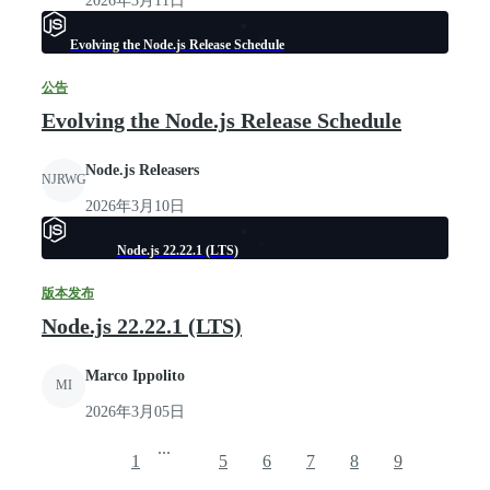
2026年3月11日
Evolving the Node.js Release Schedule
公告
Evolving the Node.js Release Schedule
Node.js Releasers
NJRWG
2026年3月10日
Node.js 22.22.1 (LTS)
版本发布
Node.js 22.22.1 (LTS)
Marco Ippolito
MI
2026年3月05日
...
1
5
6
7
8
9