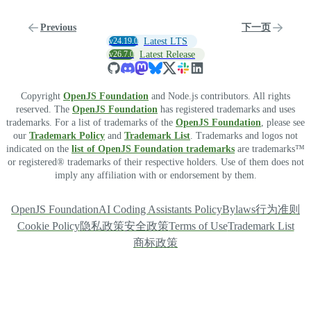
Previous
下一页
v24.19.0
Latest LTS
v26.7.0
Latest Release
Copyright
OpenJS Foundation
and Node.js contributors. All rights
reserved. The
OpenJS Foundation
has registered trademarks and uses
trademarks. For a list of trademarks of the
OpenJS Foundation
, please see
our
Trademark Policy
and
Trademark List
. Trademarks and logos not
indicated on the
list of OpenJS Foundation trademarks
are trademarks™
or registered® trademarks of their respective holders. Use of them does not
imply any affiliation with or endorsement by them.
OpenJS Foundation
AI Coding Assistants Policy
Bylaws
行为准则
Cookie Policy
隐私政策
安全政策
Terms of Use
Trademark List
商标政策