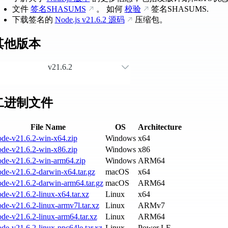
文件
签名SHASUMS
。 如何
校验
签名SHASUMS.
下载签名的
Node.js
v21.6.2
源码
压缩包。
其他版本
v21.6.2
二进制文件
File Name
OS
Architecture
ode-v21.6.2-win-x64.zip
Windows
x64
ode-v21.6.2-win-x86.zip
Windows
x86
ode-v21.6.2-win-arm64.zip
Windows
ARM64
de-v21.6.2-darwin-x64.tar.gz
macOS
x64
de-v21.6.2-darwin-arm64.tar.gz
macOS
ARM64
de-v21.6.2-linux-x64.tar.xz
Linux
x64
de-v21.6.2-linux-armv7l.tar.xz
Linux
ARMv7
de-v21.6.2-linux-arm64.tar.xz
Linux
ARM64
de-v21.6.2-linux-ppc64le.tar.xz
Linux
Power LE