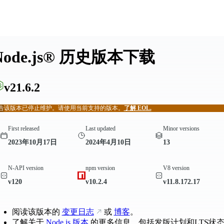
Node.js® 历史版本下载
v21.6.2
告
该版本已停止维护。请使用当前支持的版本。
了解 EOL.
First released
Last updated
Minor versions
2023年10月17日
2024年4月10日
13
N-API version
npm version
V8 version
v120
v10.2.4
v11.8.172.17
阅读该版本的
变更日志
或
博客
。
了解关于
Node.js 版本
的更多信息，包括发版计划和LTS状