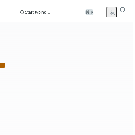
Start typing...
⌘ K
态。