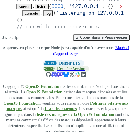
.
(
3000
,
 '
127.0.0.1
'
,
 ()
 =>
 {
server
listen
.
(
'
Listening on 127.0.0.1:3
console
log
}
)
;
// run with `node server.mjs`
JavaScript
Copier dans le Presse-papier
Apprenez-en plus sur ce que Node.js est capable d'offrir avec notre
Matériel
d'apprentissage
.
v24.19.0
Dernier LTS
v26.7.0
Dernière Version
Copyright ©
OpenJS Foundation
et les contributeurs Node.js. Tous droits
réservés. La
OpenJS Foundation
détient des marques déposées et utilise
des marques commerciales. Pour consulter la liste des marques de la
OpenJS Foundation
, veuillez vous référer à notre
Politique relative aux
marques
ainsi qu’à la
Liste des marques
. Les marques et logos qui ne
figurent pas dans la
liste des marques de la OpenJS Foundation
sont des
marques commerciales™ ou des marques déposées® appartenant à leurs
détenteurs respectifs. Leur utilisation n’implique aucune affiliation ni
approbation de leur part.