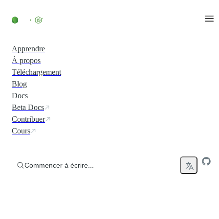
Accéder au contenu
Apprendre
À propos
Téléchargement
Blog
Docs
Beta Docs
Contribuer
Cours
Commencer à écrire...
Exécuter du JavaScript partout