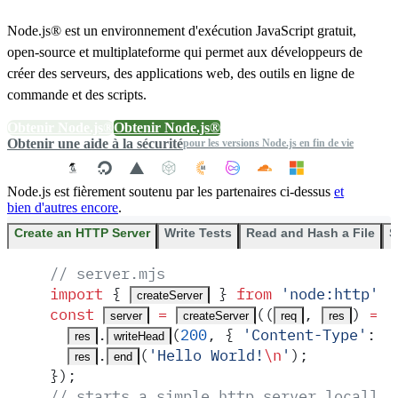
Node.js® est un environnement d'exécution JavaScript gratuit,
open-source et multiplateforme qui permet aux développeurs de
créer des serveurs, des applications web, des outils en ligne de
commande et des scripts.
Obtenir Node.js®
Obtenir Node.js®
Obtenir une aide à la sécurité
pour les versions Node.js en fin de vie
Node.js est fièrement soutenu par les partenaires ci-dessus
et
bien d'autres encore
.
Create an HTTP Server
Write Tests
Read and Hash a File
S
// server.mjs
import
 {
 }
 from
 '
node:http
'
;
createServer
const
 =
(
(
,
)
 =>
 
server
createServer
req
res
.
(
200
,
 {
 '
Content-Type
'
:
 '
res
writeHead
.
(
'
Hello World!
\n
'
)
;
res
end
}
)
;
// starts a simple http server locally 