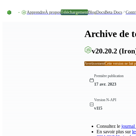
Accéder au contenu
Apprendre
À propos
Téléchargement
Blog
Docs
Beta Docs
Contr
Archive de 
v20.20.2
(Iron
Avertissement
Cette version ne fait 
Première publication
17 avr. 2023
Version N-API
v115
Consultez le
journal
En savoir plus sur
le