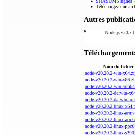
SHASUMS signés
Téléchargez une arch
Autres publicati
Node.js v20.x (
Téléchargements
Nom du fichier
node-v20.20.2-win-x64.zi
node-v20.20.2-win-x86.zi
node-v20.20.2-win-arm64
node-v20.20.2-darwin-x64
node-v20.20.2-darwin-arm
node-v20.20.2-linux-x64.t
node-v20.20.2-linux-armv7
node-v20.20.2-linux-arm64
node-v20.20.2-linux-ppc64
node-v20.20.2-linux-s390x