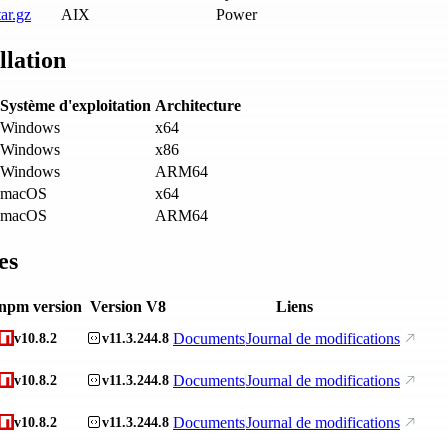
ar.gz
AIX
Power
llation
Système d'exploitation
Architecture
Windows
x64
Windows
x86
Windows
ARM64
macOS
x64
macOS
ARM64
es
npm version
Version V8
Liens
Documents
Journal de modifications
v10.8.2
v11.3.244.8
Documents
Journal de modifications
v10.8.2
v11.3.244.8
Documents
Journal de modifications
v10.8.2
v11.3.244.8