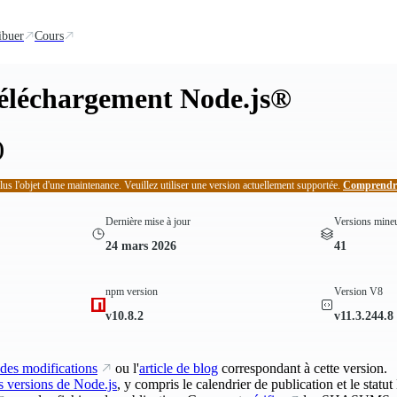
ibuer
Cours
téléchargement Node.js®
)
plus l'objet d'une maintenance. Veuillez utiliser une version actuellement supportée.
Comprendre 
Dernière mise à jour
Versions mine
24 mars 2026
41
npm version
Version V8
v10.8.2
v11.3.244.8
 des modifications
ou l'
article de blog
correspondant à cette version.
s versions de Node.js
, y compris le calendrier de publication et le statu