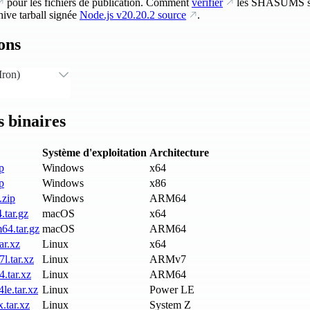
pour les fichiers de publication. Comment
vérifier
les SHASUMS si
ive tarball signée
Node.js
v20.20.2
source
.
ons
Iron)
 binaires
Système d'exploitation
Architecture
p
Windows
x64
p
Windows
x86
.zip
Windows
ARM64
.tar.gz
macOS
x64
64.tar.gz
macOS
ARM64
ar.xz
Linux
x64
l.tar.xz
Linux
ARMv7
.tar.xz
Linux
ARM64
le.tar.xz
Linux
Power LE
.tar.xz
Linux
System Z