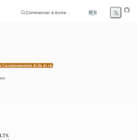
Commencer à écrire...
⌘ K
l'accompagnement de fin de vie.
ures
t LTS.