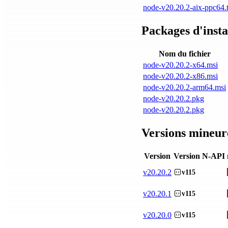
node-v20.20.2-aix-ppc64.t
Packages d'insta
Nom du fichier
node-v20.20.2-x64.msi
node-v20.20.2-x86.msi
node-v20.20.2-arm64.msi
node-v20.20.2.pkg
node-v20.20.2.pkg
Versions mineur
Version
Version N-API
v
20.20.2
v115
v
20.20.1
v115
v
20.20.0
v115