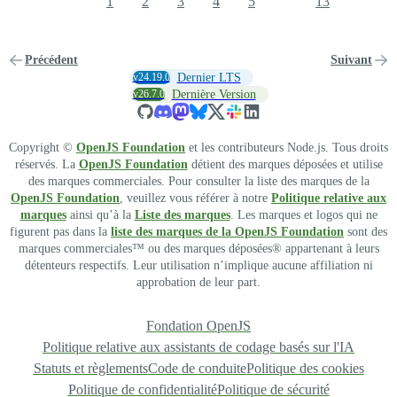
1
2
3
4
5
13
Précédent
Suivant
v24.19.0
Dernier LTS
v26.7.0
Dernière Version
Copyright ©
OpenJS Foundation
et les contributeurs Node.js. Tous droits
réservés. La
OpenJS Foundation
détient des marques déposées et utilise
des marques commerciales. Pour consulter la liste des marques de la
OpenJS Foundation
, veuillez vous référer à notre
Politique relative aux
marques
ainsi qu’à la
Liste des marques
. Les marques et logos qui ne
figurent pas dans la
liste des marques de la OpenJS Foundation
sont des
marques commerciales™ ou des marques déposées® appartenant à leurs
détenteurs respectifs. Leur utilisation n’implique aucune affiliation ni
approbation de leur part.
Fondation OpenJS
Politique relative aux assistants de codage basés sur l'IA
Statuts et règlements
Code de conduite
Politique des cookies
Politique de confidentialité
Politique de sécurité