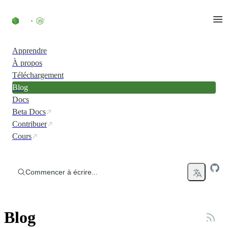
Accéder au contenu
Apprendre
À propos
Téléchargement
Blog
Docs
Beta Docs
Contribuer
Cours
Commencer à écrire...
Blog