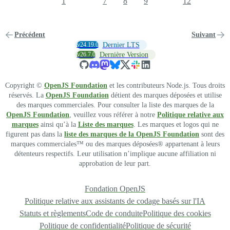
1
7
8
9
12
Précédent
Suivant
v24.19.0
Dernier LTS
v26.7.0
Dernière Version
Copyright ©
OpenJS Foundation
et les contributeurs Node.js. Tous droits
réservés. La
OpenJS Foundation
détient des marques déposées et utilise
des marques commerciales. Pour consulter la liste des marques de la
OpenJS Foundation
, veuillez vous référer à notre
Politique relative aux
marques
ainsi qu’à la
Liste des marques
. Les marques et logos qui ne
figurent pas dans la
liste des marques de la OpenJS Foundation
sont des
marques commerciales™ ou des marques déposées® appartenant à leurs
détenteurs respectifs. Leur utilisation n’implique aucune affiliation ni
approbation de leur part.
Fondation OpenJS
Politique relative aux assistants de codage basés sur l'IA
Statuts et règlements
Code de conduite
Politique des cookies
Politique de confidentialité
Politique de sécurité