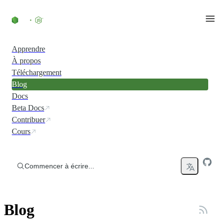
Accéder au contenu
Apprendre
À propos
Téléchargement
Blog
Docs
Beta Docs
Contribuer
Cours
Commencer à écrire...
Blog