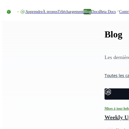
Accéder au contenu
Apprendre
À propos
Téléchargement
Blog
Docs
Beta Docs
Contr
Blog
Les dernièr
Toutes les c
Mises à jour he
Weekly Up