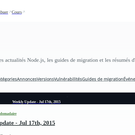
ibuer
Cours
es actualités Node.js, les guides de migration et les résumés 
atégories
Annonces
Versions
Vulnérabilités
Guides de migration
Évén
Weekly Update - Jul 17th, 2015
bdomadaire
date - Jul 17th, 2015