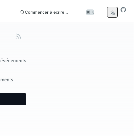
Commencer à écrire...
⌘ K
d'événements
ements