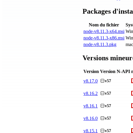
Packages d'insta
Nom du fichier
Sys
node-v8.11.3-x64.msi
Wi
node-v8.11.3-x86.msi
Wi
node-v8.11.3.pkg
ma
Versions mineur
Version
Version N-API
v
8.17.0
v57
v
8.16.2
v57
v
8.16.1
v57
v
8.16.0
v57
v
8.15.1
v57