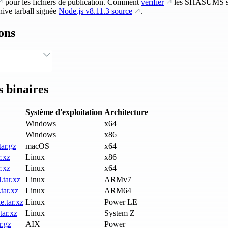
pour les fichiers de publication. Comment
vérifier
les SHASUMS si
ive tarball signée
Node.js
v8.11.3
source
.
ons
 binaires
Système d'exploitation
Architecture
Windows
x64
Windows
x86
ar.gz
macOS
x64
r.xz
Linux
x86
r.xz
Linux
x64
.tar.xz
Linux
ARMv7
tar.xz
Linux
ARM64
e.tar.xz
Linux
Power LE
tar.xz
Linux
System Z
r.gz
AIX
Power