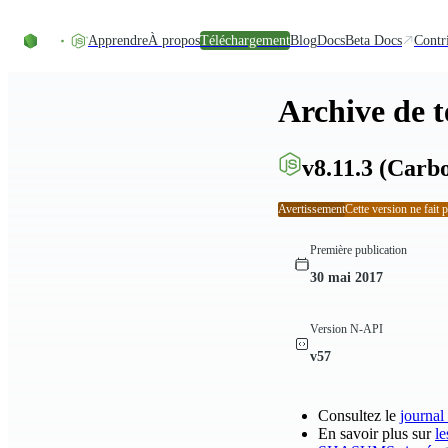
Accéder au contenu
Apprendre
À propos
Téléchargement
Blog
Docs
Beta Docs
Contr
Archive de 
v8.11.3
(Carbo
Avertissement
Cette version ne fait 
Première publication
30 mai 2017
Version N-API
v57
Consultez le
journal
En savoir plus sur
le