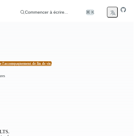
Commencer à écrire...
⌘ K
l'accompagnement de fin de vie.
ures
t LTS.