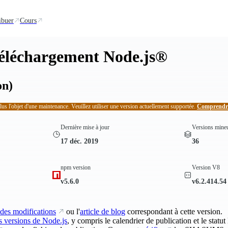
ibuer
Cours
téléchargement Node.js®
n)
plus l'objet d'une maintenance. Veuillez utiliser une version actuellement supportée.
Comprendre 
Dernière mise à jour
Versions mine
17 déc. 2019
36
npm version
Version V8
v5.6.0
v6.2.414.54
 des modifications
ou l'
article de blog
correspondant à cette version.
s versions de Node.js
, y compris le calendrier de publication et le statu