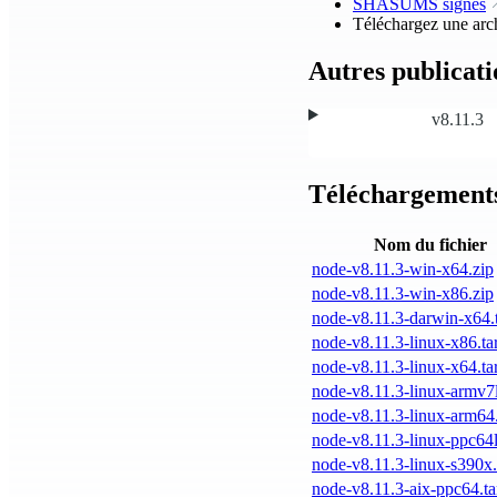
SHASUMS signés
Téléchargez une arch
Autres publicati
v8.11.3
Téléchargements
Nom du fichier
node-v8.11.3-win-x64.zip
node-v8.11.3-win-x86.zip
node-v8.11.3-darwin-x64.t
node-v8.11.3-linux-x86.ta
node-v8.11.3-linux-x64.ta
node-v8.11.3-linux-armv7l
node-v8.11.3-linux-arm64.
node-v8.11.3-linux-ppc64l
node-v8.11.3-linux-s390x.
node-v8.11.3-aix-ppc64.ta