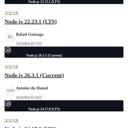
Node.js 22.23.1 (LTS)
リリース
Node.js 22.23.1 (LTS)
Rafael Gonzaga
RG
2026年6月23日
Node.js 26.3.1 (Current)
リリース
Node.js 26.3.1 (Current)
Antoine du Hamel
ADH
2026年6月18日
Node.js 24.17.0 (LTS)
リリース