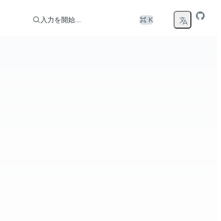
入力を開始...
⌘ K