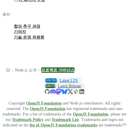
목차
합의 추구 과정
기여자
기술 운영 위원회
Node.js 소개
프로젝트 거버넌스
v24.19.0
Latest LTS
v26.7.0
Latest Release
Copyright
OpenJS Foundation
and Node.js contributors. All rights
reserved. The
OpenJS Foundation
has registered trademarks and uses
trademarks. For a list of trademarks of the
OpenJS Foundation
, please see
our
Trademark Policy
and
Trademark List
. Trademarks and logos not
indicated on the
list of OpenJS Foundation trademarks
are trademarks™