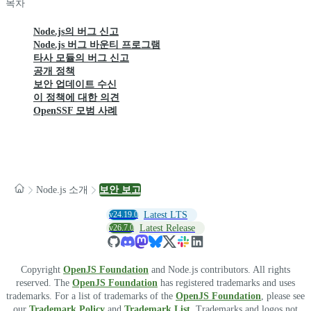
목차
Node.js의 버그 신고
Node.js 버그 바운티 프로그램
타사 모듈의 버그 신고
공개 정책
보안 업데이트 수신
이 정책에 대한 의견
OpenSSF 모범 사례
Node.js 소개
보안 보고
v24.19.0
Latest LTS
v26.7.0
Latest Release
Copyright
OpenJS Foundation
and Node.js contributors. All rights
reserved. The
OpenJS Foundation
has registered trademarks and uses
trademarks. For a list of trademarks of the
OpenJS Foundation
, please see
our
Trademark Policy
and
Trademark List
. Trademarks and logos not