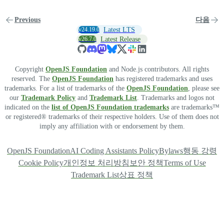
Previous
다음
v24.19.0
Latest LTS
v26.7.0
Latest Release
Copyright
OpenJS Foundation
and Node.js contributors. All rights
reserved. The
OpenJS Foundation
has registered trademarks and uses
trademarks. For a list of trademarks of the
OpenJS Foundation
, please see
our
Trademark Policy
and
Trademark List
. Trademarks and logos not
indicated on the
list of OpenJS Foundation trademarks
are trademarks™
or registered® trademarks of their respective holders. Use of them does not
imply any affiliation with or endorsement by them.
OpenJS Foundation
AI Coding Assistants Policy
Bylaws
행동 강령
Cookie Policy
개인정보 처리방침
보안 정책
Terms of Use
Trademark List
상표 정책