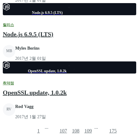
2017년 2월 01일
Node.js 6.9.5 (LTS)
릴리스
Node.js 6.9.5 (LTS)
Myles Borins
MB
2017년 2월 01일
OpenSSL update, 1.0.2k
취약점
OpenSSL update, 1.0.2k
Rod Vagg
RV
2017년 1월 27일
...
...
1
107
108
109
175