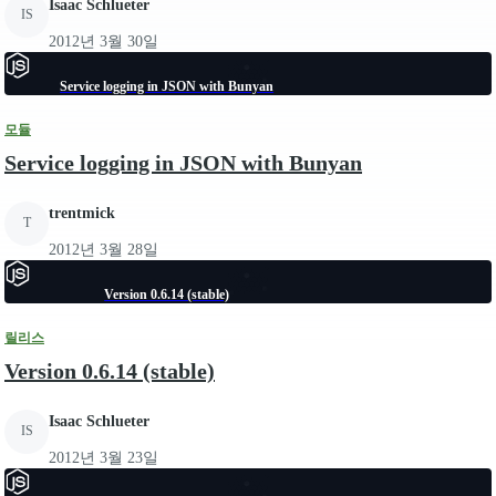
Isaac Schlueter
IS
2012년 3월 30일
Service logging in JSON with Bunyan
모듈
Service logging in JSON with Bunyan
trentmick
T
2012년 3월 28일
Version 0.6.14 (stable)
릴리스
Version 0.6.14 (stable)
Isaac Schlueter
IS
2012년 3월 23일