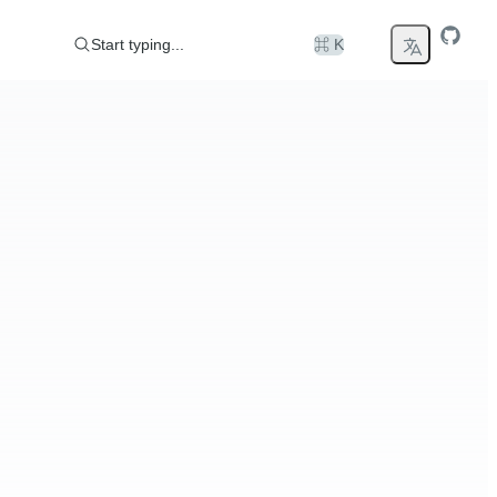
Start typing...
⌘ K