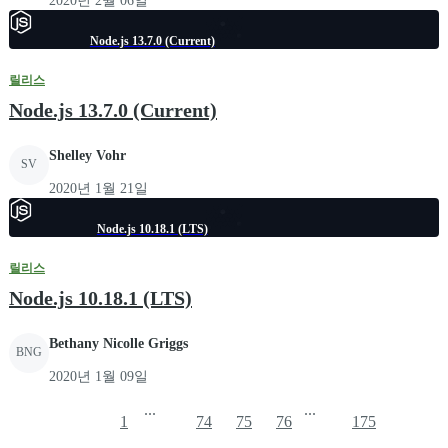
2020년 2월 06일
Node.js 13.7.0 (Current)
릴리스
Node.js 13.7.0 (Current)
Shelley Vohr
SV
2020년 1월 21일
Node.js 10.18.1 (LTS)
릴리스
Node.js 10.18.1 (LTS)
Bethany Nicolle Griggs
BNG
2020년 1월 09일
...
...
1
74
75
76
175