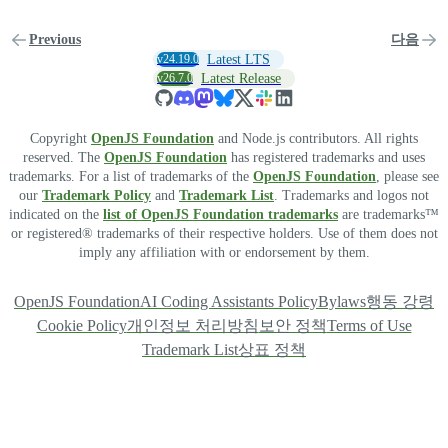
Previous
다음
v24.19.0
Latest LTS
v26.7.0
Latest Release
Copyright
OpenJS Foundation
and Node.js contributors. All rights
reserved. The
OpenJS Foundation
has registered trademarks and uses
trademarks. For a list of trademarks of the
OpenJS Foundation
, please see
our
Trademark Policy
and
Trademark List
. Trademarks and logos not
indicated on the
list of OpenJS Foundation trademarks
are trademarks™
or registered® trademarks of their respective holders. Use of them does not
imply any affiliation with or endorsement by them.
OpenJS Foundation
AI Coding Assistants Policy
Bylaws
행동 강령
Cookie Policy
개인정보 처리방침
보안 정책
Terms of Use
Trademark List
상표 정책