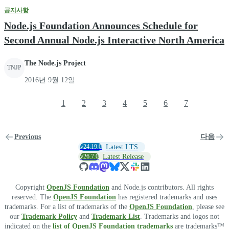
공지사항
Node.js Foundation Announces Schedule for
Second Annual Node.js Interactive North America
The Node.js Project
TNJP
2016년 9월 12일
1
2
3
4
5
6
7
Previous
다음
v24.19.0
Latest LTS
v26.7.0
Latest Release
Copyright
OpenJS Foundation
and Node.js contributors. All rights
reserved. The
OpenJS Foundation
has registered trademarks and uses
trademarks. For a list of trademarks of the
OpenJS Foundation
, please see
our
Trademark Policy
and
Trademark List
. Trademarks and logos not
indicated on the
list of OpenJS Foundation trademarks
are trademarks™