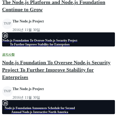
The Node.js Platform and Node.js Foundation
Continue to Grow
The Node.js Project
TNJP
2016년 11월 30일
Node.js Foundation To Oversee Node.js Security Project
To Further Improve Stability for Enterprises
공지사항
Node.js Foundation To Oversee Node.js Security
Project To Further Improve Stability for
Enterprises
The Node.js Project
TNJP
2016년 11월 30일
Node.js Foundation Announces Schedule for Second
Annual Node.js Interactive North America