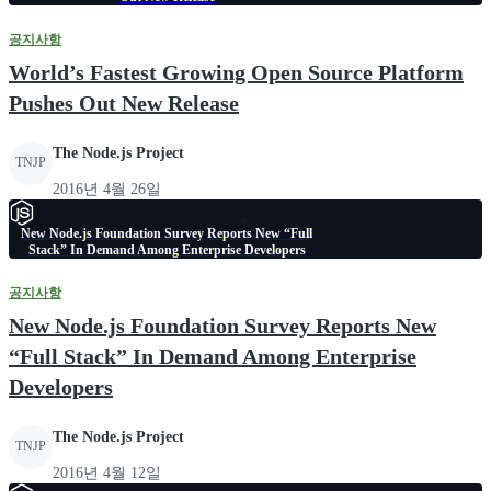
공지사항
World’s Fastest Growing Open Source Platform
Pushes Out New Release
The Node.js Project
TNJP
2016년 4월 26일
New Node.js Foundation Survey Reports New “Full
Stack” In Demand Among Enterprise Developers
공지사항
New Node.js Foundation Survey Reports New
“Full Stack” In Demand Among Enterprise
Developers
The Node.js Project
TNJP
2016년 4월 12일