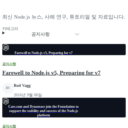
최신 Node.js 뉴스, 사례 연구, 튜토리얼 및 자료입니다.
카테고리
공지사항
Farewell to Node.js v5, Preparing for v7
공지사항
Farewell to Node.js v5, Preparing for v7
Rod Vagg
RV
2016년 9월 06일
Cars.com and Dynatrace join the Foundation to
support the stability and success of the Node.js
platform
공지사항