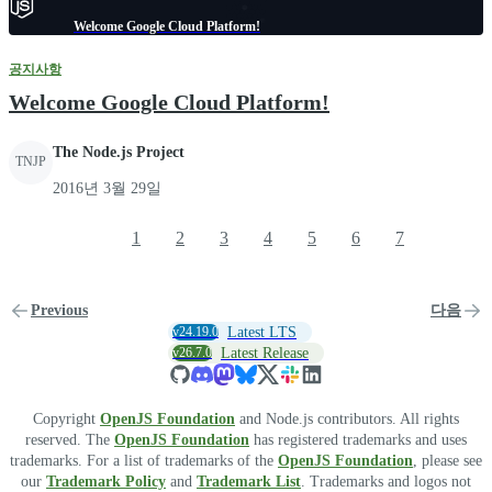
Welcome Google Cloud Platform!
공지사항
Welcome Google Cloud Platform!
The Node.js Project
TNJP
2016년 3월 29일
1
2
3
4
5
6
7
Previous
다음
v24.19.0
Latest LTS
v26.7.0
Latest Release
Copyright
OpenJS Foundation
and Node.js contributors. All rights
reserved. The
OpenJS Foundation
has registered trademarks and uses
trademarks. For a list of trademarks of the
OpenJS Foundation
, please see
our
Trademark Policy
and
Trademark List
. Trademarks and logos not