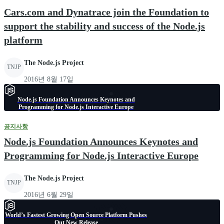
Cars.com and Dynatrace join the Foundation to
support the stability and success of the Node.js
platform
The Node.js Project
TNJP
2016년 8월 17일
Node.js Foundation Announces Keynotes and
Programming for Node.js Interactive Europe
공지사항
Node.js Foundation Announces Keynotes and
Programming for Node.js Interactive Europe
The Node.js Project
TNJP
2016년 6월 29일
World’s Fastest Growing Open Source Platform Pushes
Out New Release