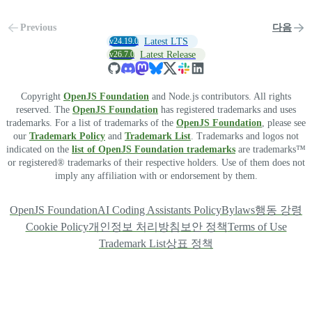
Previous
다음
v24.19.0
Latest LTS
v26.7.0
Latest Release
Copyright
OpenJS Foundation
and Node.js contributors. All rights
reserved. The
OpenJS Foundation
has registered trademarks and uses
trademarks. For a list of trademarks of the
OpenJS Foundation
, please see
our
Trademark Policy
and
Trademark List
. Trademarks and logos not
indicated on the
list of OpenJS Foundation trademarks
are trademarks™
or registered® trademarks of their respective holders. Use of them does not
imply any affiliation with or endorsement by them.
OpenJS Foundation
AI Coding Assistants Policy
Bylaws
행동 강령
Cookie Policy
개인정보 처리방침
보안 정책
Terms of Use
Trademark List
상표 정책