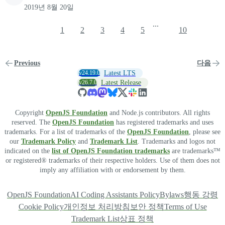
2019년 8월 20일
...
1
2
3
4
5
10
Previous
다음
v24.19.0
Latest LTS
v26.7.0
Latest Release
Copyright
OpenJS Foundation
and Node.js contributors. All rights
reserved. The
OpenJS Foundation
has registered trademarks and uses
trademarks. For a list of trademarks of the
OpenJS Foundation
, please see
our
Trademark Policy
and
Trademark List
. Trademarks and logos not
indicated on the
list of OpenJS Foundation trademarks
are trademarks™
or registered® trademarks of their respective holders. Use of them does not
imply any affiliation with or endorsement by them.
OpenJS Foundation
AI Coding Assistants Policy
Bylaws
행동 강령
Cookie Policy
개인정보 처리방침
보안 정책
Terms of Use
Trademark List
상표 정책