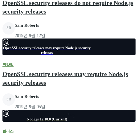
OpenSSL security releases do not require Node.js
security releases
Sam Roberts
SR
2019년 9월 12일
OpenSSL security releases may require Node.js security
releases
취약점
OpenSSL security releases may require Node.js
security releases
Sam Roberts
SR
2019년 9월 05일
Node.js 12.10.0 (Current)
릴리스