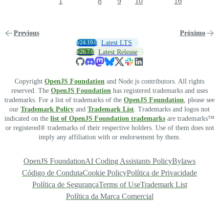
1
8
9
10
16
Previous
Próximo
v24.19.0
Latest LTS
v26.7.0
Latest Release
Copyright
OpenJS Foundation
and Node.js contributors. All rights
reserved. The
OpenJS Foundation
has registered trademarks and uses
trademarks. For a list of trademarks of the
OpenJS Foundation
, please see
our
Trademark Policy
and
Trademark List
. Trademarks and logos not
indicated on the
list of OpenJS Foundation trademarks
are trademarks™
or registered® trademarks of their respective holders. Use of them does not
imply any affiliation with or endorsement by them.
OpenJS Foundation
AI Coding Assistants Policy
Bylaws
Código de Conduta
Cookie Policy
Política de Privacidade
Política de Segurança
Terms of Use
Trademark List
Política da Marca Comercial