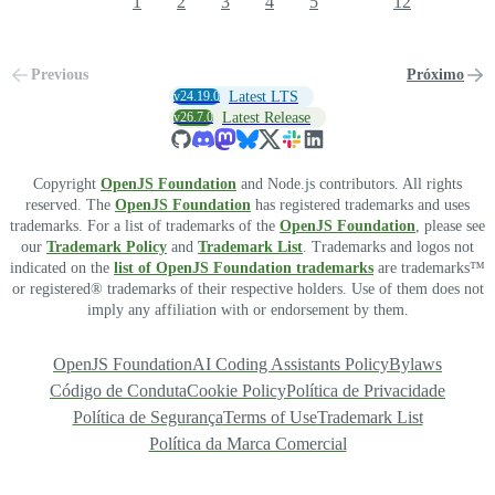
1
2
3
4
5
12
Previous
Próximo
v24.19.0
Latest LTS
v26.7.0
Latest Release
Copyright
OpenJS Foundation
and Node.js contributors. All rights
reserved. The
OpenJS Foundation
has registered trademarks and uses
trademarks. For a list of trademarks of the
OpenJS Foundation
, please see
our
Trademark Policy
and
Trademark List
. Trademarks and logos not
indicated on the
list of OpenJS Foundation trademarks
are trademarks™
or registered® trademarks of their respective holders. Use of them does not
imply any affiliation with or endorsement by them.
OpenJS Foundation
AI Coding Assistants Policy
Bylaws
Código de Conduta
Cookie Policy
Política de Privacidade
Política de Segurança
Terms of Use
Trademark List
Política da Marca Comercial