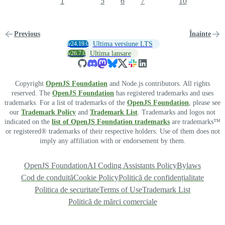
1
5
6
7
10
Previous
Înainte
v24.19.0
Ultima versiune LTS
v26.7.0
Ultima lansare
Copyright
OpenJS Foundation
and Node.js contributors. All rights
reserved. The
OpenJS Foundation
has registered trademarks and uses
trademarks. For a list of trademarks of the
OpenJS Foundation
, please see
our
Trademark Policy
and
Trademark List
. Trademarks and logos not
indicated on the
list of OpenJS Foundation trademarks
are trademarks™
or registered® trademarks of their respective holders. Use of them does not
imply any affiliation with or endorsement by them.
OpenJS Foundation
AI Coding Assistants Policy
Bylaws
Cod de conduită
Cookie Policy
Politică de confidențialitate
Politica de securitate
Terms of Use
Trademark List
Politică de mărci comerciale