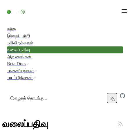
உள்ளடக்கத்திற்குச் செல்லவும்
கற்க
இதைப் பற்றி
பதிவிறக்கவும்
வலைப்பதிவு
ஆவணங்கள்
Beta Docs
பங்களியுங்கள்
பாடப்பிரிவுகள்
எழுதத் தொடங்கு...
வலைப்பதிவு