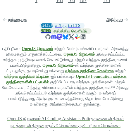
1
165
166
167
175
முந்தையது
அடுத்தது
v24.19.0
சமீபத்திய LTS
v26.7.0
சமீபத்திய வெளியீடு
பதிப்புரிமை
OpenJS நிறுவனம்
மற்றும் Node.js பங்களிப்பாளர்கள். அனைத்து
உரிமைகளும் பாதுகாக்கப்பட்டவை.
OpenJS நிறுவனம்
பதிவுசெய்யப்பட்ட
வர்த்தக முத்திரைகளைக் கொண்டுள்ளது மற்றும் வர்த்தக முத்திரைகளைப்
பயன்படுத்துகிறது.
OpenJS நிறுவனம்
-ன் வர்த்தக முத்திரைகளின்
பட்டியலுக்கு, தயவுசெய்து எங்களது
வர்த்தக முத்திரை கொள்கை
மற்றும்
வர்த்தக முத்திரை பட்டியல்
-ஐப் பார்க்கவும்.
OpenJS Foundation வர்த்தக
முத்திரைகளின் பட்டியலில்
குறிப்பிடப்படாத வர்த்தக முத்திரைகள் மற்றும்
லோகோக்கள், அந்தந்த உரிமையாளர்களின் வர்த்தக முத்திரைகள்™ அல்லது
பதிவுசெய்யப்பட்ட® வர்த்தக முத்திரைகள் ஆகும். அவற்றைப்
பயன்படுத்துவது அவர்களுடனான எந்தவொரு தொடர்பையோ அல்லது
அவர்களது அங்கீகாரத்தையோ குறிக்காது.
OpenJS நிறுவனம்
AI Coding Assistants Policy
துணை விதிகள்
நடத்தை விதிமுறை
குக்கீ கொள்கை
தனியுரிமை கொள்கை