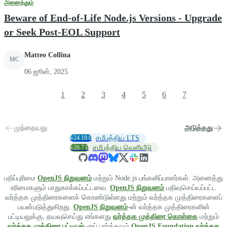
அனைத்தும்
Beware of End-of-Life Node.js Versions - Upgrade
or Seek Post-EOL Support
Matteo Collina
MC
06 ஜூன், 2025
1
2
3
4
5
6
7
முந்தையது
அடுத்தது
v24.19.0
சமீபத்திய LTS
v26.7.0
சமீபத்திய வெளியீடு
பதிப்புரிமை
OpenJS நிறுவனம்
மற்றும் Node.js பங்களிப்பாளர்கள். அனைத்து
உரிமைகளும் பாதுகாக்கப்பட்டவை.
OpenJS நிறுவனம்
பதிவுசெய்யப்பட்ட
வர்த்தக முத்திரைகளைக் கொண்டுள்ளது மற்றும் வர்த்தக முத்திரைகளைப்
பயன்படுத்துகிறது.
OpenJS நிறுவனம்
-ன் வர்த்தக முத்திரைகளின்
பட்டியலுக்கு, தயவுசெய்து எங்களது
வர்த்தக முத்திரை கொள்கை
மற்றும்
வர்த்தக முத்திரை பட்டியல்
-ஐப் பார்க்கவும்.
OpenJS Foundation வர்த்தக