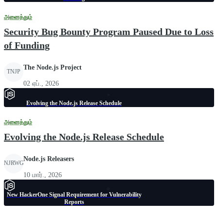
அனைத்தும்
Security Bug Bounty Program Paused Due to Loss
of Funding
The Node.js Project
TNJP
02 ஏப்., 2026
Evolving the Node.js Release Schedule
அனைத்தும்
Evolving the Node.js Release Schedule
Node.js Releasers
NJRWG
10 மார்., 2026
New HackerOne Signal Requirement for Vulnerability
Reports