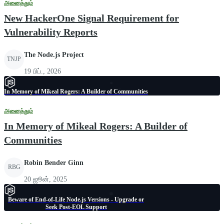
அனைத்தும்
New HackerOne Signal Requirement for
Vulnerability Reports
The Node.js Project
TNJP
19 பிப்., 2026
In Memory of Mikeal Rogers: A Builder of Communities
அனைத்தும்
In Memory of Mikeal Rogers: A Builder of
Communities
Robin Bender Ginn
RBG
20 ஜூன், 2025
Beware of End-of-Life Node.js Versions - Upgrade or
Seek Post-EOL Support