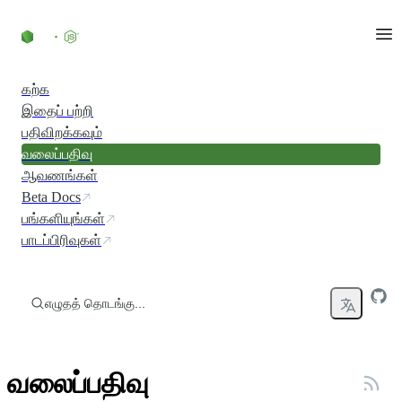
உள்ளடக்கத்திற்குச் செல்லவும்
கற்க
இதைப் பற்றி
பதிவிறக்கவும்
வலைப்பதிவு
ஆவணங்கள்
Beta Docs
பங்களியுங்கள்
பாடப்பிரிவுகள்
எழுதத் தொடங்கு...
வலைப்பதிவு