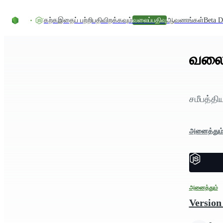
உள்ளடக்கத்திற்குச் செல்லவும்
கற்க
இதைப் பற்றி
பதிவிறக்கவும்
வலைப்பதிவு
ஆவணங்கள்
Beta D
வலைப
சமீபத்திய
அனைத்தும
அனைத்தும்
Version 