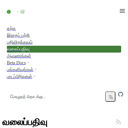
உள்ளடக்கத்திற்குச் செல்லவும்
கற்க
இதைப் பற்றி
பதிவிறக்கவும்
வலைப்பதிவு
ஆவணங்கள்
Beta Docs
பங்களியுங்கள்
பாடப்பிரிவுகள்
எழுதத் தொடங்கு...
வலைப்பதிவு