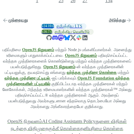
1
25
26
27
134
முந்தையது
அடுத்தது
v24.19.0
சமீபத்திய LTS
v26.7.0
சமீபத்திய வெளியீடு
பதிப்புரிமை
OpenJS நிறுவனம்
மற்றும் Node.js பங்களிப்பாளர்கள். அனைத்து
உரிமைகளும் பாதுகாக்கப்பட்டவை.
OpenJS நிறுவனம்
பதிவுசெய்யப்பட்ட
வர்த்தக முத்திரைகளைக் கொண்டுள்ளது மற்றும் வர்த்தக முத்திரைகளைப்
பயன்படுத்துகிறது.
OpenJS நிறுவனம்
-ன் வர்த்தக முத்திரைகளின்
பட்டியலுக்கு, தயவுசெய்து எங்களது
வர்த்தக முத்திரை கொள்கை
மற்றும்
வர்த்தக முத்திரை பட்டியல்
-ஐப் பார்க்கவும்.
OpenJS Foundation வர்த்தக
முத்திரைகளின் பட்டியலில்
குறிப்பிடப்படாத வர்த்தக முத்திரைகள் மற்றும்
லோகோக்கள், அந்தந்த உரிமையாளர்களின் வர்த்தக முத்திரைகள்™ அல்லது
பதிவுசெய்யப்பட்ட® வர்த்தக முத்திரைகள் ஆகும். அவற்றைப்
பயன்படுத்துவது அவர்களுடனான எந்தவொரு தொடர்பையோ அல்லது
அவர்களது அங்கீகாரத்தையோ குறிக்காது.
OpenJS நிறுவனம்
AI Coding Assistants Policy
துணை விதிகள்
நடத்தை விதிமுறை
குக்கீ கொள்கை
தனியுரிமை கொள்கை