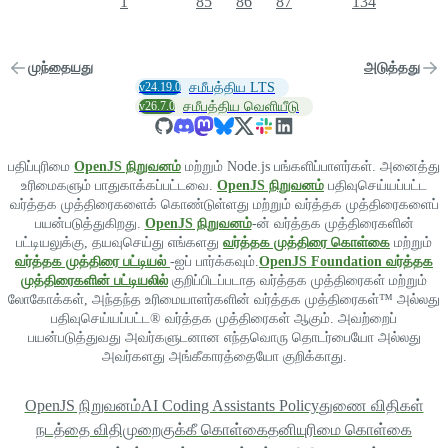
1
85
86
87
134
முந்தையது
அடுத்தது
v24.19.0
சமீபத்திய LTS
v26.7.0
சமீபத்திய வெளியீடு
பதிப்புரிமை
OpenJS நிறுவனம்
மற்றும் Node.js பங்களிப்பாளர்கள். அனைத்து
உரிமைகளும் பாதுகாக்கப்பட்டவை.
OpenJS நிறுவனம்
பதிவுசெய்யப்பட்ட
வர்த்தக முத்திரைகளைக் கொண்டுள்ளது மற்றும் வர்த்தக முத்திரைகளைப்
பயன்படுத்துகிறது.
OpenJS நிறுவனம்
-ன் வர்த்தக முத்திரைகளின்
பட்டியலுக்கு, தயவுசெய்து எங்களது
வர்த்தக முத்திரை கொள்கை
மற்றும்
வர்த்தக முத்திரை பட்டியல்
-ஐப் பார்க்கவும்.
OpenJS Foundation வர்த்தக
முத்திரைகளின் பட்டியலில்
குறிப்பிடப்படாத வர்த்தக முத்திரைகள் மற்றும்
லோகோக்கள், அந்தந்த உரிமையாளர்களின் வர்த்தக முத்திரைகள்™ அல்லது
பதிவுசெய்யப்பட்ட® வர்த்தக முத்திரைகள் ஆகும். அவற்றைப்
பயன்படுத்துவது அவர்களுடனான எந்தவொரு தொடர்பையோ அல்லது
அவர்களது அங்கீகாரத்தையோ குறிக்காது.
OpenJS நிறுவனம்
AI Coding Assistants Policy
துணை விதிகள்
நடத்தை விதிமுறை
குக்கீ கொள்கை
தனியுரிமை கொள்கை