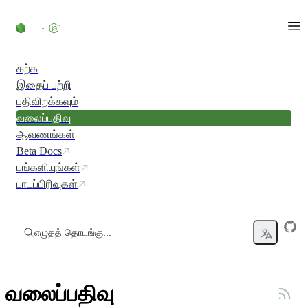
உள்ளடக்கத்திற்குச் செல்லவும்
கற்க
இதைப் பற்றி
பதிவிறக்கவும்
வலைப்பதிவு
ஆவணங்கள்
Beta Docs
பங்களியுங்கள்
பாடப்பிரிவுகள்
எழுதத் தொடங்கு...
வலைப்பதிவு