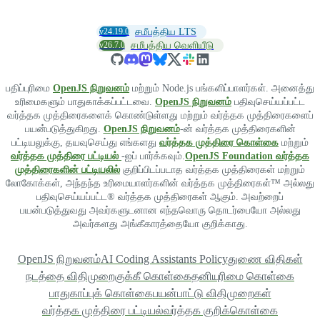
v24.19.0
சமீபத்திய LTS
v26.7.0
சமீபத்திய வெளியீடு
பதிப்புரிமை
OpenJS நிறுவனம்
மற்றும் Node.js பங்களிப்பாளர்கள். அனைத்து
உரிமைகளும் பாதுகாக்கப்பட்டவை.
OpenJS நிறுவனம்
பதிவுசெய்யப்பட்ட
வர்த்தக முத்திரைகளைக் கொண்டுள்ளது மற்றும் வர்த்தக முத்திரைகளைப்
பயன்படுத்துகிறது.
OpenJS நிறுவனம்
-ன் வர்த்தக முத்திரைகளின்
பட்டியலுக்கு, தயவுசெய்து எங்களது
வர்த்தக முத்திரை கொள்கை
மற்றும்
வர்த்தக முத்திரை பட்டியல்
-ஐப் பார்க்கவும்.
OpenJS Foundation வர்த்தக
முத்திரைகளின் பட்டியலில்
குறிப்பிடப்படாத வர்த்தக முத்திரைகள் மற்றும்
லோகோக்கள், அந்தந்த உரிமையாளர்களின் வர்த்தக முத்திரைகள்™ அல்லது
பதிவுசெய்யப்பட்ட® வர்த்தக முத்திரைகள் ஆகும். அவற்றைப்
பயன்படுத்துவது அவர்களுடனான எந்தவொரு தொடர்பையோ அல்லது
அவர்களது அங்கீகாரத்தையோ குறிக்காது.
OpenJS நிறுவனம்
AI Coding Assistants Policy
துணை விதிகள்
நடத்தை விதிமுறை
குக்கீ கொள்கை
தனியுரிமை கொள்கை
பாதுகாப்புக் கொள்கை
பயன்பாட்டு விதிமுறைகள்
வர்த்தக முத்திரை பட்டியல்
வர்த்தக குறிக்கொள்கை