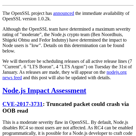
The OpenSSL project has
announced
the immediate availability of
OpenSSL version 1.0.2k.
Although the OpenSSL team have determined a maximum severity
rating of "moderate", the Node.js crypto team (Ben Noordhuis,
Shigeki Ohtsu and Fedor Indutny) have determined the impact to
Node users is "low". Details on this determination can be found
below.
We will therefore be scheduling releases of all active release lines (7
"Current", 6 "LTS Boron", 4 "LTS Argon") on Tuesday the 31st of
January. As releases are made, they will appear on the
nodejs.org
news feed
and this post will also be updated with details.
Node.js Impact Assessment
CVE-2017-3731
: Truncated packet could crash via
OOB read
This is a moderate severity flaw in OpenSSL. By default, Node.js
disables RC4 so most users are not affected. As RC4 can be enabled
programmatically, it is possible for a Node.js developer to craft code