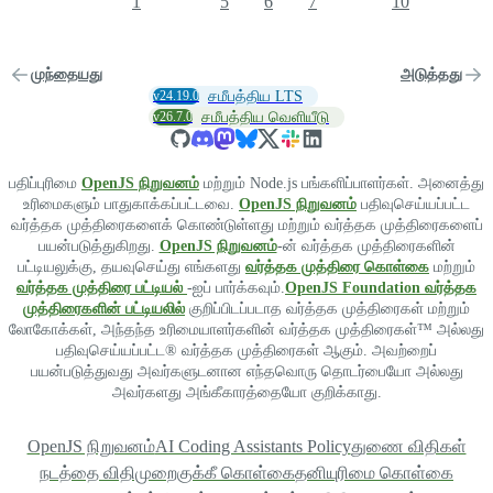
1
5
6
7
10
முந்தையது
அடுத்தது
v24.19.0
சமீபத்திய LTS
v26.7.0
சமீபத்திய வெளியீடு
பதிப்புரிமை
OpenJS நிறுவனம்
மற்றும் Node.js பங்களிப்பாளர்கள். அனைத்து
உரிமைகளும் பாதுகாக்கப்பட்டவை.
OpenJS நிறுவனம்
பதிவுசெய்யப்பட்ட
வர்த்தக முத்திரைகளைக் கொண்டுள்ளது மற்றும் வர்த்தக முத்திரைகளைப்
பயன்படுத்துகிறது.
OpenJS நிறுவனம்
-ன் வர்த்தக முத்திரைகளின்
பட்டியலுக்கு, தயவுசெய்து எங்களது
வர்த்தக முத்திரை கொள்கை
மற்றும்
வர்த்தக முத்திரை பட்டியல்
-ஐப் பார்க்கவும்.
OpenJS Foundation வர்த்தக
முத்திரைகளின் பட்டியலில்
குறிப்பிடப்படாத வர்த்தக முத்திரைகள் மற்றும்
லோகோக்கள், அந்தந்த உரிமையாளர்களின் வர்த்தக முத்திரைகள்™ அல்லது
பதிவுசெய்யப்பட்ட® வர்த்தக முத்திரைகள் ஆகும். அவற்றைப்
பயன்படுத்துவது அவர்களுடனான எந்தவொரு தொடர்பையோ அல்லது
அவர்களது அங்கீகாரத்தையோ குறிக்காது.
OpenJS நிறுவனம்
AI Coding Assistants Policy
துணை விதிகள்
நடத்தை விதிமுறை
குக்கீ கொள்கை
தனியுரிமை கொள்கை