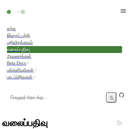
உள்ளடக்கத்திற்குச் செல்லவும்
கற்க
இதைப் பற்றி
பதிவிறக்கவும்
வலைப்பதிவு
ஆவணங்கள்
Beta Docs
பங்களியுங்கள்
பாடப்பிரிவுகள்
எழுதத் தொடங்கு...
வலைப்பதிவு