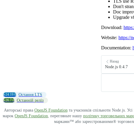
TLS use R
Don't stra
Doc impro
Upgrade v8
Download:
https
Website:
https://
Documentation:
Назад
Node.js 0.4.7
v24.19.0
Остання LTS
v26.7.0
Останній реліз
Авторські права
OpenJS Foundation
та учасників спільноти Node.js. Ус
марок
OpenJS Foundation
, перегляньте нашу
політику торговельних мар
марками™ або зареєстрованими® торговельн