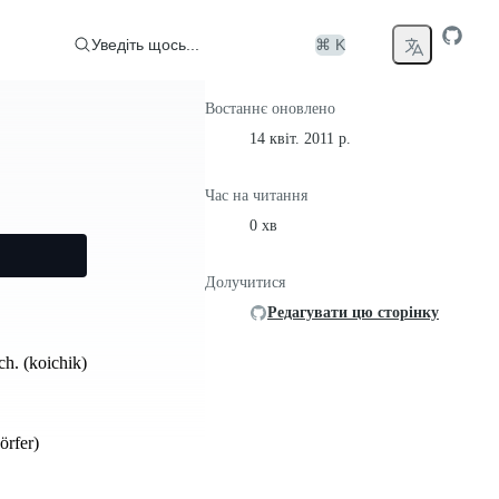
Уведіть щось...
⌘ K
Востаннє оновлено
14 квіт. 2011 р.
Час на читання
0 хв
Долучитися
Редагувати цю сторінку
ch. (koichik)
örfer)