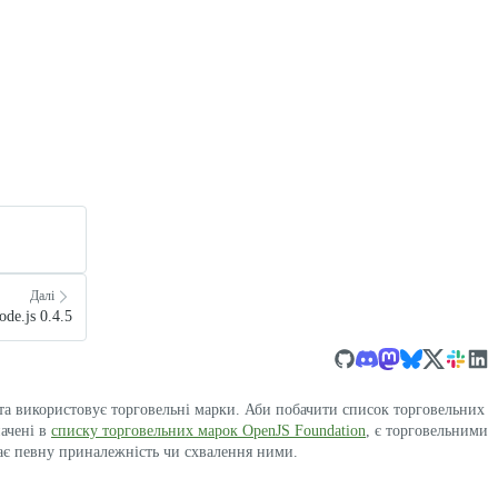
Далі
ode.js 0.4.5
 та використовує торговельні марки. Аби побачити список торговельних
начені в
списку торговельних марок OpenJS Foundation
, є торговельними
ає певну приналежність чи схвалення ними.