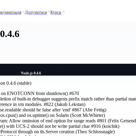
окументація
Долучитися
Курси
0.4.6
Node.js 0.4.6
on 0.4.6 (stable)
or on ENOTCONN from shutdown() #670
tion of built-in debugger suggests prefix match rather than partial mat
eference in vm modules. #822 (Jakub Lekstan)
se.readable should be false after 'end' #867 (Abe Fettig)
os.cpus() and os.uptime() on Solaris (Scott McWhirter)
eam: Allow omission of end option for range reads #801 (Felix Geisend
e() with UCS-2 should not be write partial char #916 (koichik)
eProtocol through on tls.Server creation (Theo Schlossnagle)