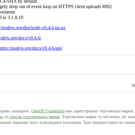
C4-SHA by default
ngely drop out of event loop on HTTPS client uploads #892
vements
 to 3.1.8.10
://nodejs.org/dist/node-v0.4.6.tar.gz
nodejs.org/docs/v0.4.6/
https://nodejs.org/docs/v0.4.6/api/
N
і права захищено.
OpenJS Foundation
має зареєстровані торговельні марки
ок
та
список торговельних марок
. Торговельні марки та логотипи, не заз
ими марками їхніх відповідних власників. Їхнє використання не означ