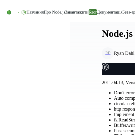
Перейти до вмісту
Навчання
Про Node.js
Завантажити
Блог
Документація
Бета-д
Node.js 
Ryan Dahl
RD
2011.04.13, Versi
Don't err
Auto comple
circular r
http respon
Implement 
fs.ReadStr
Buffer.writ
Pass secur