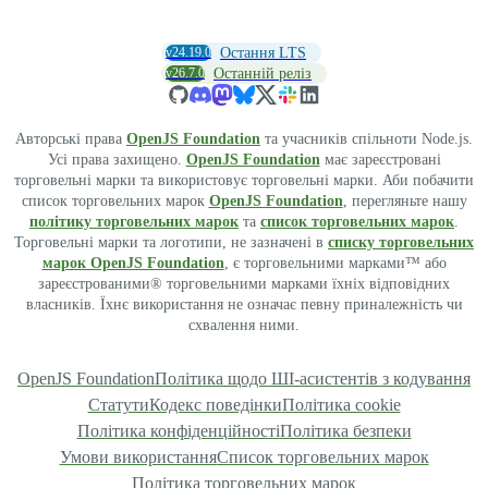
v24.19.0
Остання LTS
v26.7.0
Останній реліз
Авторські права
OpenJS Foundation
та учасників спільноти Node.js.
Усі права захищено.
OpenJS Foundation
має зареєстровані
торговельні марки та використовує торговельні марки. Аби побачити
список торговельних марок
OpenJS Foundation
, перегляньте нашу
політику торговельних марок
та
список торговельних марок
.
Торговельні марки та логотипи, не зазначені в
списку торговельних
марок OpenJS Foundation
, є торговельними марками™ або
зареєстрованими® торговельними марками їхніх відповідних
власників. Їхнє використання не означає певну приналежність чи
схвалення ними.
OpenJS Foundation
Політика щодо ШІ-асистентів з кодування
Статути
Кодекс поведінки
Політика cookie
Політика конфіденційності
Політика безпеки
Умови використання
Список торговельних марок
Політика торговельних марок