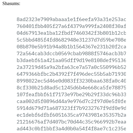
Shasums:
8ad2323e7909abaaa1e1f6eefa93a31e253acb2
760401fbb405f27a6f4379a999fa2408f30af9f
04d67913ea1ba12fbdf7460342f3b801b12cbf7
5c5bbd485f4fd8682948e31237d7d59be708e64
08b870e5b91b94a8b1b1564367e231b20f2ca2b
72a564cab3dccb0569cbab9888f5746acb3b70f
b3daebf61a421aa05dff9d19e8108def951366d
2a37219d45a9a2bfa63ce7a57a0c550996b5283
6479366bfbc2b4392f7f496dec55b5ab719308c
8998022ec5d46e0d083ff3230baa638fa0c4060
8cf330b21d8ad5c1245d6b4e668ca5fe78875c2
107feafbbf61f7173e97be29b29f33dc96b33d4
caa002d5f0896d44a9e976d7c2f97d0e5f0fe36
5914d679d71a687323ff7b9232767f9df0e9d9a
ec1debf6dfbf6051635ca9743981e35357b2af9
21216676af7d407bc70d44c35c966992b7eaab3
ad443c0bf1bbf3a4d0b0a54f4f8ae7c1c235ee4