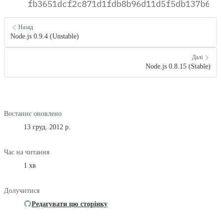
fb3651dcf2c871d1fdb8b96d11d5f5db137b654
Назад
Node.js 0.9.4 (Unstable)
Далі
Node.js 0.8.15 (Stable)
Востаннє оновлено
13 груд. 2012 р.
Час на читання
1 хв
Долучитися
Редагувати цю сторінку