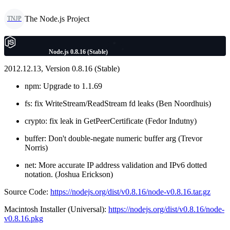
The Node.js Project
TNJP
Node.js 0.8.16 (Stable)
2012.12.13, Version 0.8.16 (Stable)
npm: Upgrade to 1.1.69
fs: fix WriteStream/ReadStream fd leaks (Ben Noordhuis)
crypto: fix leak in GetPeerCertificate (Fedor Indutny)
buffer: Don't double-negate numeric buffer arg (Trevor
Norris)
net: More accurate IP address validation and IPv6 dotted
notation. (Joshua Erickson)
Source Code:
https://nodejs.org/dist/v0.8.16/node-v0.8.16.tar.gz
Macintosh Installer (Universal):
https://nodejs.org/dist/v0.8.16/node-
v0.8.16.pkg