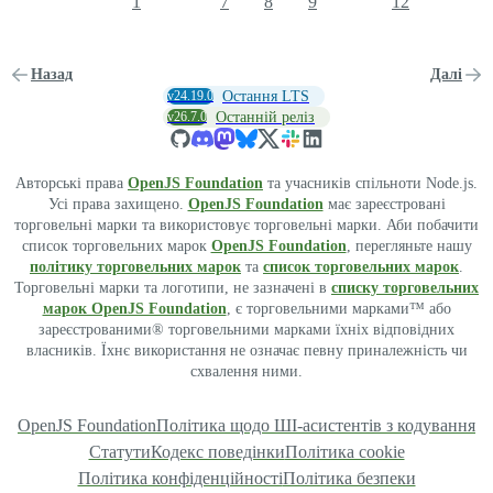
1
7
8
9
12
Назад
Далі
v24.19.0
Остання LTS
v26.7.0
Останній реліз
Авторські права
OpenJS Foundation
та учасників спільноти Node.js.
Усі права захищено.
OpenJS Foundation
має зареєстровані
торговельні марки та використовує торговельні марки. Аби побачити
список торговельних марок
OpenJS Foundation
, перегляньте нашу
політику торговельних марок
та
список торговельних марок
.
Торговельні марки та логотипи, не зазначені в
списку торговельних
марок OpenJS Foundation
, є торговельними марками™ або
зареєстрованими® торговельними марками їхніх відповідних
власників. Їхнє використання не означає певну приналежність чи
схвалення ними.
OpenJS Foundation
Політика щодо ШІ-асистентів з кодування
Статути
Кодекс поведінки
Політика cookie
Політика конфіденційності
Політика безпеки