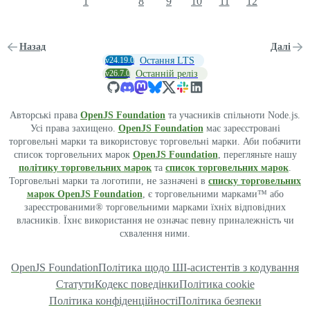
1
8
9
10
11
12
Назад
Далі
v24.19.0
Остання LTS
v26.7.0
Останній реліз
Авторські права
OpenJS Foundation
та учасників спільноти Node.js.
Усі права захищено.
OpenJS Foundation
має зареєстровані
торговельні марки та використовує торговельні марки. Аби побачити
список торговельних марок
OpenJS Foundation
, перегляньте нашу
політику торговельних марок
та
список торговельних марок
.
Торговельні марки та логотипи, не зазначені в
списку торговельних
марок OpenJS Foundation
, є торговельними марками™ або
зареєстрованими® торговельними марками їхніх відповідних
власників. Їхнє використання не означає певну приналежність чи
схвалення ними.
OpenJS Foundation
Політика щодо ШІ-асистентів з кодування
Статути
Кодекс поведінки
Політика cookie
Політика конфіденційності
Політика безпеки