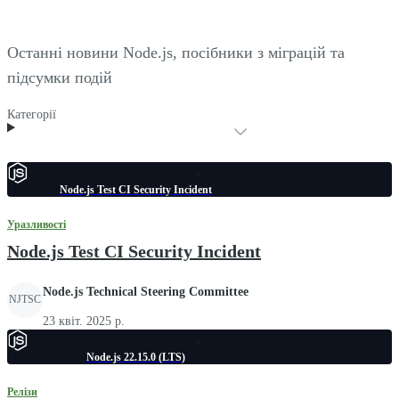
Останні новини Node.js, посібники з міграцій та
підсумки подій
Категорії
Node.js Test CI Security Incident
Уразливості
Node.js Test CI Security Incident
Node.js Technical Steering Committee
NJTSC
23 квіт. 2025 р.
Node.js 22.15.0 (LTS)
Релізи