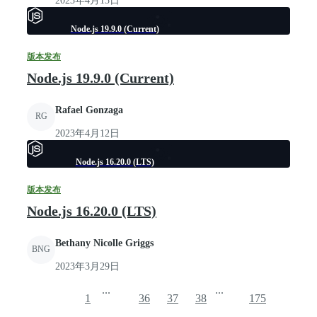
2023年4月13日
Node.js 19.9.0 (Current)
版本发布
Node.js 19.9.0 (Current)
Rafael Gonzaga
RG
2023年4月12日
Node.js 16.20.0 (LTS)
版本发布
Node.js 16.20.0 (LTS)
Bethany Nicolle Griggs
BNG
2023年3月29日
...
...
1
36
37
38
175