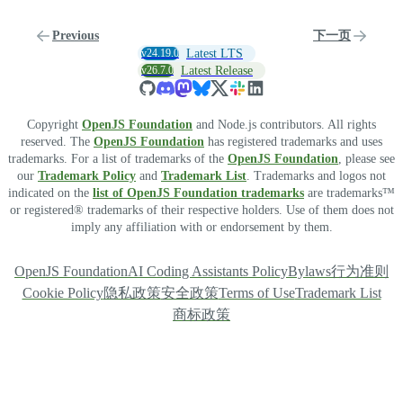
Previous
下一页
v24.19.0
Latest LTS
v26.7.0
Latest Release
Copyright
OpenJS Foundation
and Node.js contributors. All rights
reserved. The
OpenJS Foundation
has registered trademarks and uses
trademarks. For a list of trademarks of the
OpenJS Foundation
, please see
our
Trademark Policy
and
Trademark List
. Trademarks and logos not
indicated on the
list of OpenJS Foundation trademarks
are trademarks™
or registered® trademarks of their respective holders. Use of them does not
imply any affiliation with or endorsement by them.
OpenJS Foundation
AI Coding Assistants Policy
Bylaws
行为准则
Cookie Policy
隐私政策
安全政策
Terms of Use
Trademark List
商标政策