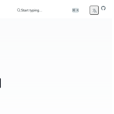
Start typing...
⌘ K