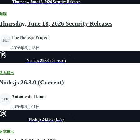
Thursday, June 18, 2026 Security Releases
漏洞
Thursday, June 18, 2026 Security Releases
The Node.js Project
TNJP
2026年6月18日
Node.js 26.3.0 (Current)
版本釋出
Node.js 26.3.0 (Current)
Antoine du Hamel
ADH
2026年6月01日
Node.js 24.16.0 (LTS)
版本釋出