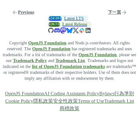
Previous
下一頁
v24.19.0
Latest LTS
v26.7.0
Latest Release
Copyright
OpenJS Foundation
and Node.js contributors. All rights
reserved. The
OpenJS Foundation
has registered trademarks and uses
trademarks. For a list of trademarks of the
OpenJS Foundation
, please see
our
Trademark Policy
and
Trademark List
. Trademarks and logos not
indicated on the
list of OpenJS Foundation trademarks
are trademarks™
or registered® trademarks of their respective holders. Use of them does not
imply any affiliation with or endorsement by them.
OpenJS Foundation
AI Coding Assistants Policy
Bylaws
行為準則
Cookie Policy
隱私政策
安全性政策
Terms of Use
Trademark List
商標政策