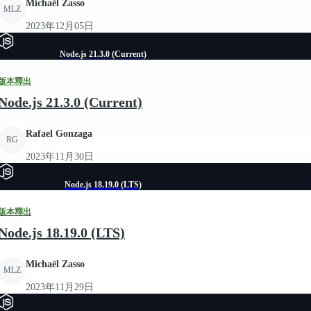
Michaël Zasso
MLZ
2023年12月05日
Node.js 21.3.0 (Current)
版本釋出
Node.js 21.3.0 (Current)
Rafael Gonzaga
RG
2023年11月30日
Node.js 18.19.0 (LTS)
版本釋出
Node.js 18.19.0 (LTS)
Michaël Zasso
MLZ
2023年11月29日