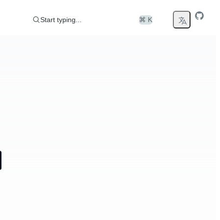
Start typing...
⌘ K