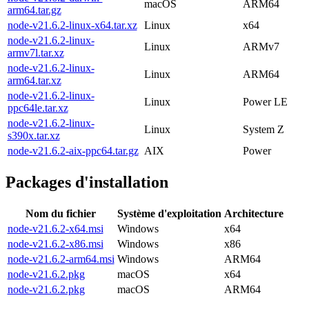
macOS
ARM64
arm64.tar.gz
node-v21.6.2-linux-x64.tar.xz
Linux
x64
node-v21.6.2-linux-
Linux
ARMv7
armv7l.tar.xz
node-v21.6.2-linux-
Linux
ARM64
arm64.tar.xz
node-v21.6.2-linux-
Linux
Power LE
ppc64le.tar.xz
node-v21.6.2-linux-
Linux
System Z
s390x.tar.xz
node-v21.6.2-aix-ppc64.tar.gz
AIX
Power
Packages d'installation
Nom du fichier
Système d'exploitation
Architecture
node-v21.6.2-x64.msi
Windows
x64
node-v21.6.2-x86.msi
Windows
x86
node-v21.6.2-arm64.msi
Windows
ARM64
node-v21.6.2.pkg
macOS
x64
node-v21.6.2.pkg
macOS
ARM64