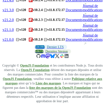
v
21.4.0
Documents
modifications
v120
v10.2.4
v11.8.172.17
Journal de
v
21.3.0
Documents
modifications
v120
v10.2.4
v11.8.172.17
Journal de
v
21.2.0
Documents
modifications
v120
v10.2.3
v11.8.172.17
Journal de
v
21.1.0
Documents
modifications
v120
v10.2.0
v11.8.172.15
Journal de
v
21.0.0
Documents
modifications
v120
v10.2.0
v11.8.172.13
v24.19.0
Dernier LTS
v26.7.0
Dernière Version
Copyright ©
OpenJS Foundation
et les contributeurs Node.js. Tous droits
réservés. La
OpenJS Foundation
détient des marques déposées et utilise
des marques commerciales. Pour consulter la liste des marques de la
OpenJS Foundation
, veuillez vous référer à notre
Politique relative aux
marques
ainsi qu’à la
Liste des marques
. Les marques et logos qui ne
figurent pas dans la
liste des marques de la OpenJS Foundation
sont des
marques commerciales™ ou des marques déposées® appartenant à leurs
détenteurs respectifs. Leur utilisation n’implique aucune affiliation ni
approbation de leur part.