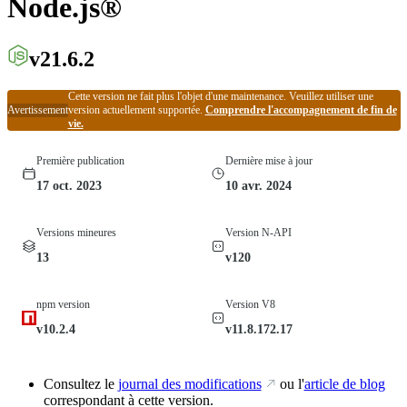
Node.js®
v21.6.2
Cette version ne fait plus l'objet d'une maintenance. Veuillez utiliser une
Avertissement
version actuellement supportée.
Comprendre l'accompagnement de fin de
vie.
Première publication
Dernière mise à jour
17 oct. 2023
10 avr. 2024
Versions mineures
Version N-API
13
v120
npm version
Version V8
v10.2.4
v11.8.172.17
Consultez le
journal des modifications
ou l'
article de blog
correspondant à cette version.