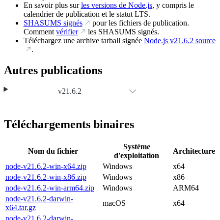
En savoir plus sur
les versions de Node.js
, y compris le
calendrier de publication et le statut LTS.
SHASUMS signés
pour les fichiers de publication.
Comment
vérifier
les SHASUMS signés.
Téléchargez une archive tarball signée
Node.js
v21.6.2
source
.
Autres publications
v21.6.2
Téléchargements binaires
Système
Nom du fichier
Architecture
d'exploitation
node-v21.6.2-win-x64.zip
Windows
x64
node-v21.6.2-win-x86.zip
Windows
x86
node-v21.6.2-win-arm64.zip
Windows
ARM64
node-v21.6.2-darwin-
macOS
x64
x64.tar.gz
node-v21.6.2-darwin-