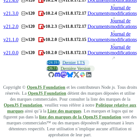
v
21.4.0
Documents
modifications
v120
v10.2.4
v11.8.172.17
Journal de
v
21.3.0
Documents
modifications
v120
v10.2.4
v11.8.172.17
Journal de
v
21.2.0
Documents
modifications
v120
v10.2.3
v11.8.172.17
Journal de
v
21.1.0
Documents
modifications
v120
v10.2.0
v11.8.172.15
Journal de
v
21.0.0
Documents
modifications
v120
v10.2.0
v11.8.172.13
v24.19.0
Dernier LTS
v26.7.0
Dernière Version
Copyright ©
OpenJS Foundation
et les contributeurs Node.js. Tous droits
réservés. La
OpenJS Foundation
détient des marques déposées et utilise
des marques commerciales. Pour consulter la liste des marques de la
OpenJS Foundation
, veuillez vous référer à notre
Politique relative aux
marques
ainsi qu’à la
Liste des marques
. Les marques et logos qui ne
figurent pas dans la
liste des marques de la OpenJS Foundation
sont des
marques commerciales™ ou des marques déposées® appartenant à leurs
détenteurs respectifs. Leur utilisation n’implique aucune affiliation ni
approbation de leur part.