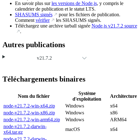
En savoir plus sur
les versions de Node.js
, y compris le
calendrier de publication et le statut LTS.
SHASUMS signés
pour les fichiers de publication.
Comment
vérifier
les SHASUMS signés.
Téléchargez une archive tarball signée
Node.js
v21.7.2
source
.
Autres publications
v21.7.2
Téléchargements binaires
Système
Nom du fichier
Architecture
d'exploitation
node-v21.7.2-win-x64.zip
Windows
x64
node-v21.7.2-win-x86.zip
Windows
x86
node-v21.7.2-win-arm64.zip
Windows
ARM64
node-v21.7.2-darwin-
macOS
x64
x64.tar.gz
node-v21.7.2-darwin-