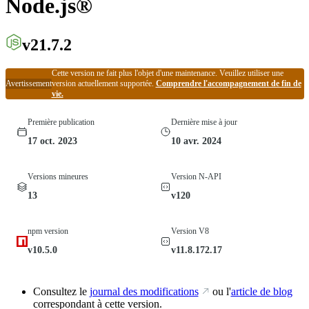
Node.js®
v21.7.2
Cette version ne fait plus l'objet d'une maintenance. Veuillez utiliser une
Avertissement
version actuellement supportée.
Comprendre l'accompagnement de fin de
vie.
Première publication
Dernière mise à jour
17 oct. 2023
10 avr. 2024
Versions mineures
Version N-API
13
v120
npm version
Version V8
v10.5.0
v11.8.172.17
Consultez le
journal des modifications
ou l'
article de blog
correspondant à cette version.