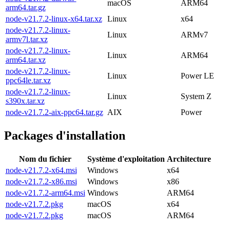
macOS
ARM64
arm64.tar.gz
node-v21.7.2-linux-x64.tar.xz
Linux
x64
node-v21.7.2-linux-
Linux
ARMv7
armv7l.tar.xz
node-v21.7.2-linux-
Linux
ARM64
arm64.tar.xz
node-v21.7.2-linux-
Linux
Power LE
ppc64le.tar.xz
node-v21.7.2-linux-
Linux
System Z
s390x.tar.xz
node-v21.7.2-aix-ppc64.tar.gz
AIX
Power
Packages d'installation
Nom du fichier
Système d'exploitation
Architecture
node-v21.7.2-x64.msi
Windows
x64
node-v21.7.2-x86.msi
Windows
x86
node-v21.7.2-arm64.msi
Windows
ARM64
node-v21.7.2.pkg
macOS
x64
node-v21.7.2.pkg
macOS
ARM64