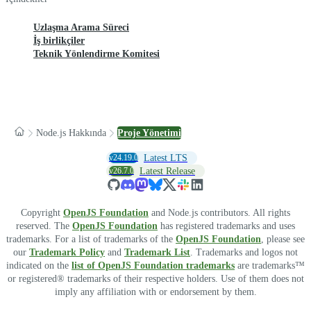
Uzlaşma Arama Süreci
İş birlikçiler
Teknik Yönlendirme Komitesi
Node.js Hakkında
Proje Yönetimi
v24.19.0
Latest LTS
v26.7.0
Latest Release
Copyright
OpenJS Foundation
and Node.js contributors. All rights
reserved. The
OpenJS Foundation
has registered trademarks and uses
trademarks. For a list of trademarks of the
OpenJS Foundation
, please see
our
Trademark Policy
and
Trademark List
. Trademarks and logos not
indicated on the
list of OpenJS Foundation trademarks
are trademarks™
or registered® trademarks of their respective holders. Use of them does not
imply any affiliation with or endorsement by them.